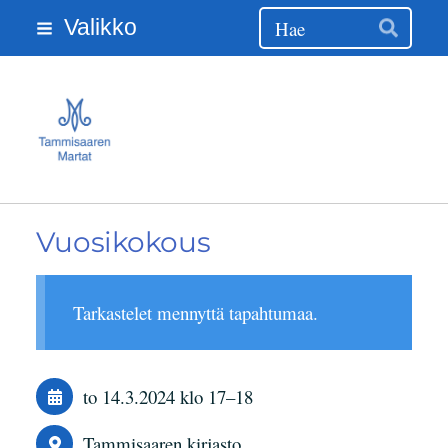
Hak
Siirry
Valikko
Hae
sivun
sisältöön
Tammisaaren Martat ry
Vuosikokous
Tarkastelet mennyttä tapahtumaa.
to 14.3.2024
klo 17
–
18
Tammisaaren kirjasto