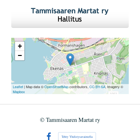
+
−
Leaflet
| Map data ©
OpenStreetMap
contributors,
CC-BY-SA
, Imagery ©
Mapbox
©
Tammisaaren Martat ry
Tehty Yhdistysavaimella